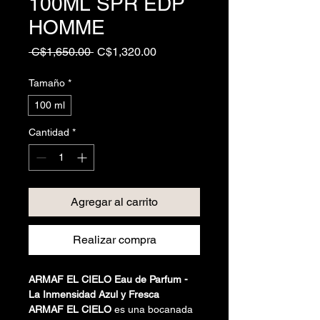
100ML SPR EDP
HOMME
Precio
Precio
 C$1,650.00 
C$1,320.00
de
oferta
Tamaño
*
100 ml
Cantidad
*
Agregar al carrito
Realizar compra
ARMAF EL CIELO Eau de Parfum -
La Inmensidad Azul y Fresca
ARMAF EL CIELO
es una bocanada