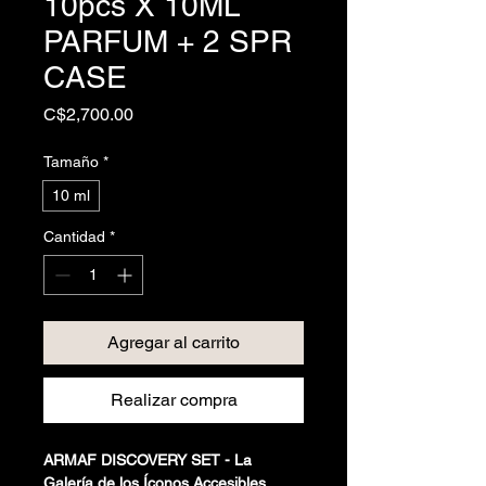
10pcs X 10ML
PARFUM + 2 SPR
CASE
Precio
C$2,700.00
Tamaño
*
10 ml
Cantidad
*
Agregar al carrito
Realizar compra
ARMAF DISCOVERY SET - La
Galería de los Íconos Accesibles