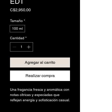
EDT
Precio
C$2,950.00
Tamaño
*
100 ml
Cantidad
*
Agregar al carrito
Realizar compra
Una fragancia fresca y aromática con
notas cítricas y especiadas que
reflejan energía y sofisticación casual.
Su fondo amaderado aporta carácter,
equilibrio y una presencia limpia y