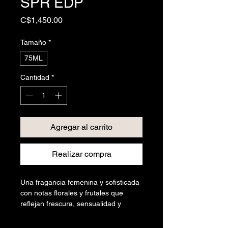
SPR EDP
Precio
C$1,450.00
Tamaño
*
75ML
Cantidad
*
Agregar al carrito
Realizar compra
Una fragancia femenina y sofisticada
con notas florales y frutales que
reflejan frescura, sensualidad y
elegancia. Ideal para mujeres
seguras de sí mismas que buscan un